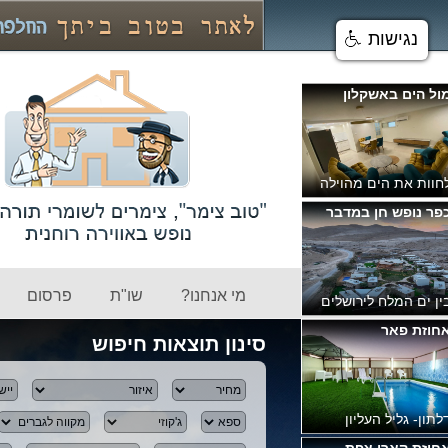
נגישות
ילה אל סלבדור
ירוח בפקיעין החדשה
ילה תרשיש
מי אנחנו?
שו"ת
פרסום
ופש ברמת אירוח גבוהה
וויטת ארבל לזוגות עם
סינון תוצאות חיפוש
ריכה בלבד
גליל העליון בכפר חנניה