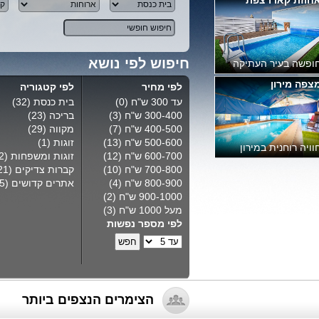
Jerusalem View 4
ימר חדש מפואר ביותר
חיפוש לפי נושא
ירושלים
וסתן הדרים ספסופה
לפי מחיר
לפי קטגוריה
עד 300 ש"ח
(0)
בית כנסת
(32)
300-400 ש"ח
(3)
בריכה
(23)
400-500 ש"ח
(7)
מקווה
(29)
500-600 ש"ח
(13)
זוגות
(1)
ופש משולב גוף ורוח
600-700 ש"ח
(12)
זוגות ומשפחות
(32)
700-800 ש"ח
(10)
קברות צדיקים
(21)
800-900 ש"ח
(4)
אתרים קדושים
(15)
900-1000 ש"ח
(2)
מעל 1000 ש"ח
(3)
לפי מספר נפשות
הצימרים הנצפים ביותר