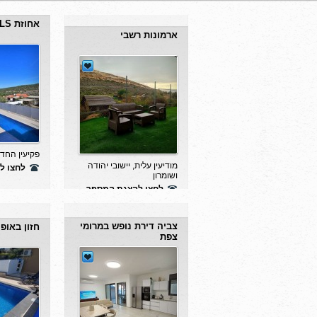
ארמונות רשבי
אחוזת LS בגליל
מודיעין עלית, יישובי יהודה
פקיעין החדש
ושומרון
לחצו ל
לחצו להצגת המספר
צביה דירת נופש במרומי
חזון באופ
צפת