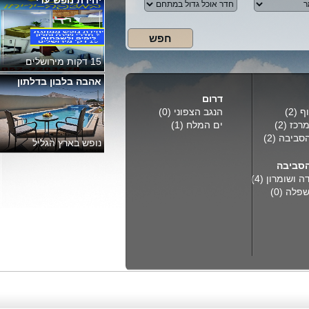
בקתות עדינוי
צימר בודד עם בריכה
אחוזת אריאל בתירוש
דרום
ף
(2)
הנגב הצפוני
(0)
מרכז
(2)
ים המלח
(1)
מתחם הנופש מותאם
הסביבה
(2)
לאירוח משפחות
סביבה
דה ושומרון
(4)
שפלה
(0)