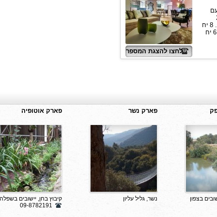
 עם
טות כולם עם 2
מפלסים חדישות מאובזרות ברמה גבוהה ביותר. 8 יח
עם 2 ח.שינה סגורים + סלון פ.אוכל ומטבחון. ו 6 יח
לחצו להצגת המספר
פק
פארק נשר
פארק אוטופיה
שובים בצפון
נשר, גליל עליון
קיבוץ בחן, יישובים בשפלה
09-8782191