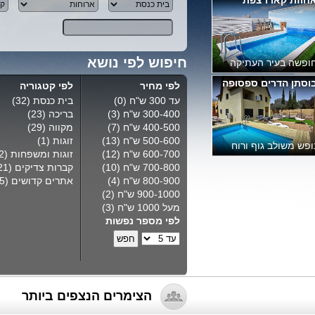
Jerusalem View 4
וסתן הדרים ספסופה
ימר חדש מפואר ביותר
חיפוש לפי נושא
ירושלים
ופש משולב גוף ורוח
צפה מירון
לפי מחיר
לפי קטגוריה
עד 300 ש"ח
(0)
בית כנסת
(32)
300-400 ש"ח
(3)
בריכה
(23)
400-500 ש"ח
(7)
מקווה
(29)
500-600 ש"ח
(13)
זוגות
(1)
וויה רוחנית במירון
600-700 ש"ח
(12)
זוגות ומשפחות
(32)
700-800 ש"ח
(10)
קברות צדיקים
(21)
800-900 ש"ח
(4)
אתרים קדושים
(15)
900-1000 ש"ח
(2)
מעל 1000 ש"ח
(3)
לפי מספר נפשות
הצימרים הנצפים ביותר