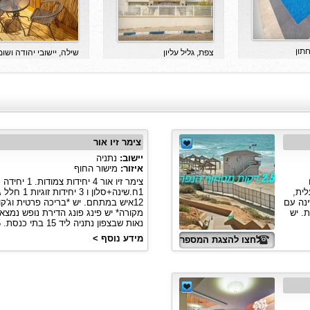
חתון
צפת, גליל עליון
שילה, יישובי יהודה ושומ
הצגת המספר
לחצו להצגת המספר
לחצו להצגת המס
צימר זיו אור
יישוב:
נתניה
איזור:
מישור החוף
 1 יח
 עם מעלית,
1ח.שינה+סלון ו 3 י
יטות יהודיות, יש 6 ח.שינה עם
12איש במתחם. יש *בריכה פרטית וג'קוז
ותים ו 3 מקלחות. יש
מקורה* יש פינג פונג הדירת נופש נמצ
נאות שבצפון נתניה ליד 15 בתי כנסת. 15ד...
מידע נוסף >
לחצו להצגת המספר