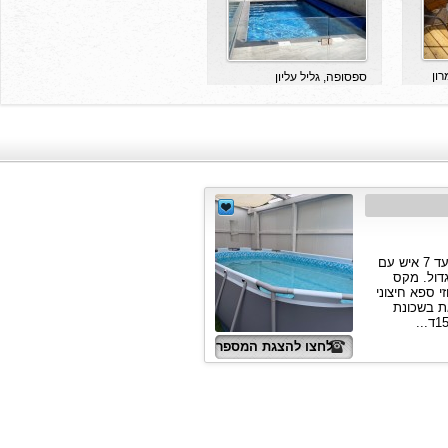
רון
ספסופה, גליל עליון
פר
לחצו להצגת המספר
צימר זיו אור 4 יחידות צמודות. 1 יחידה עד 7 איש עם
חידות זוגיות 1 חלל גדול. מקס
י ספא חיצוני
את בשכונת
לחצו להצגת המספר