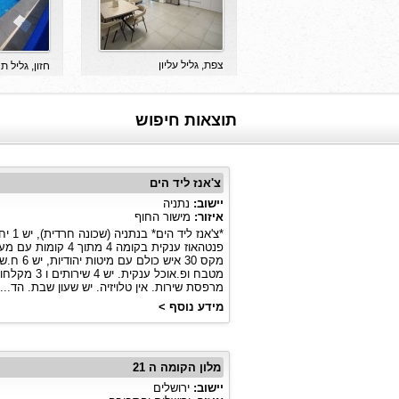
צפת, גליל עליון
חזון, גליל ת
לחצו להצגת המספר
לחצו ל
תוצאות חיפוש
צ'אנז ליד הים
יישוב:
נתניה
איזור:
מישור החוף
*צ'אנז ליד הים* בנתניה (שכונה חרדית), יש
פנטהאוז ענקית בקומה 4 מתוך 4 קומות
מקס 30 איש כולם עם מ
מטבח ופ.אוכל ענקית. יש 4 שיר
מרפסת שירות. אין טלויזיה. יש שעון שבת. הד...
מידע נוסף >
מלון הקומה ה 21
יישוב:
ירושלים