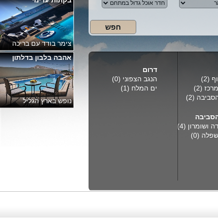
יחידת נופש עדי
אהבה בלבון בדלתון
15 דקות מירושלים
נופש בארץ הגליל
אחוזת אריאל בתירוש
דרום
ף
(2)
הנגב הצפוני
(0)
מרכז
(2)
ים המלח
(1)
מתחם הנופש מותאם
הסביבה
(2)
לאירוח משפחות
סביבה
דה ושומרון
(4)
שפלה
(0)